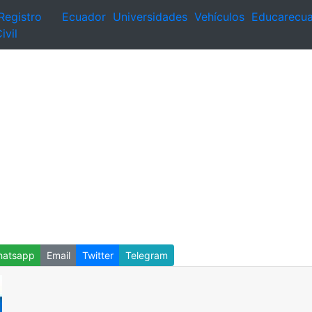
Registro
Ecuador
Universidades
Vehículos
Educarecu
ivil
atsapp
Email
Twitter
Telegram