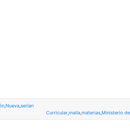
ón
,
Nueva
,
serían
Curricular
,
malla
,
materias
,
Ministerio d