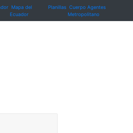
ador
Mapa del
Planillas
Cuerpo Agentes
Ecuador
Metropolitano