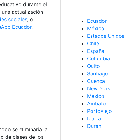
educativo durante el
n una actualización
des sociales
, o
Ecuador
App Ecuador.
México
Estados Unidos
Chile
España
Colombia
Quito
Santiago
Cuenca
New York
México
Ambato
Portoviejo
Ibarra
Durán
odo se eliminaría la
io de clases de los