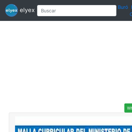
Buró
elyex
C
Wh