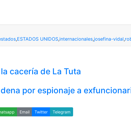
estados
,
ESTADOS UNIDOS
,
internacionales
,
josefina-vidal
,
ro
la cacería de La Tuta
ena por espionaje a exfuncionari
atsapp
Email
Twitter
Telegram