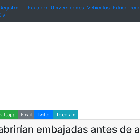
Registro
Ecuador
Universidades
Vehículos
Educarecu
ivil
atsapp
Email
Twitter
Telegram
brirían embajadas antes de a