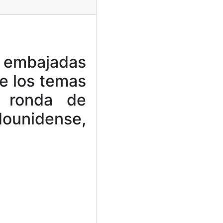
s embajadas
de los temas
a ronda de
dounidense,