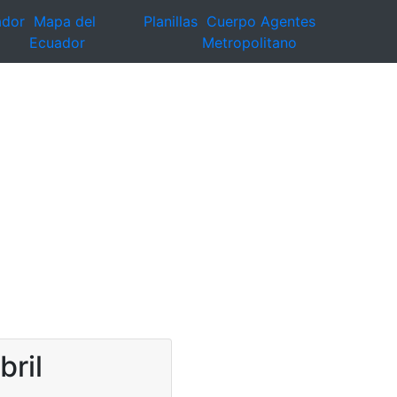
ador
Mapa del
Planillas
Cuerpo Agentes
Ecuador
Metropolitano
bril