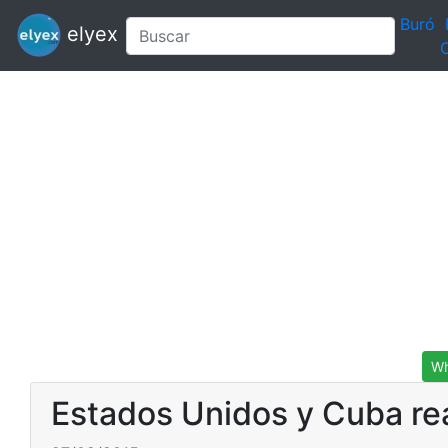
Buró
elyex
C
Wh
Estados Unidos y Cuba rea