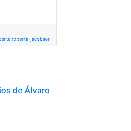
berta
,
roberta-jacobson
os de Álvaro