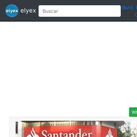
Buró
elyex
C
Wh