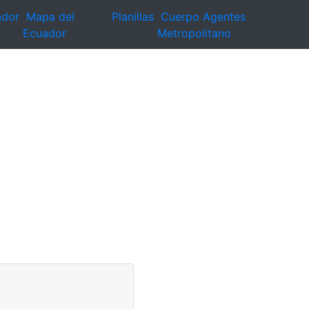
ador
Mapa del
Planillas
Cuerpo Agentes
Ecuador
Metropolitano