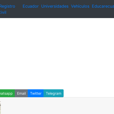
Registro
Ecuador
Universidades
Vehículos
Educarecu
ivil
atsapp
Email
Twitter
Telegram