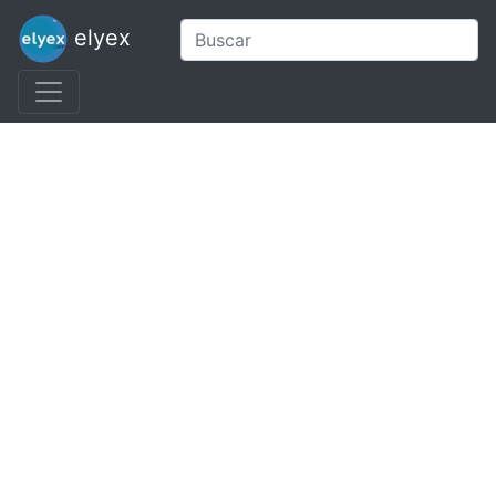
elyex