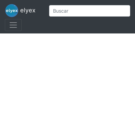
elyex