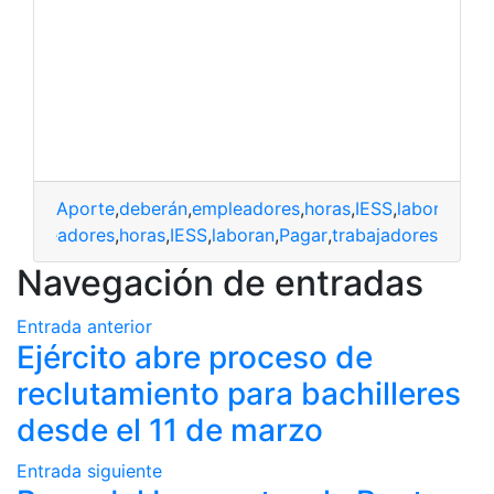
Aporte
,
deberán
,
empleadores
,
horas
,
IESS
,
laboran
,
pag
n
,
empleadores
,
horas
,
IESS
,
laboran
,
Pagar
,
trabajadores
Navegación de entradas
Entrada anterior
Ejército abre proceso de
reclutamiento para bachilleres
desde el 11 de marzo
Entrada siguiente