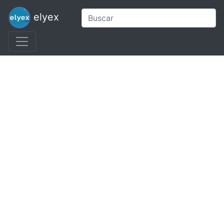
elyex