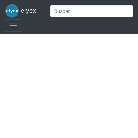
elyex