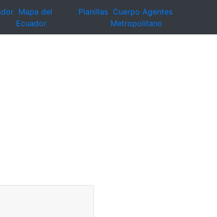
ador
Mapa del
Planillas
Cuerpo Agentes
Ecuador
Metropolitano