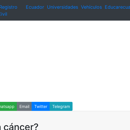
Registro
Ecuador
Universidades
Vehículos
Educarecu
ivil
atsapp
Email
Twitter
Telegram
a cáncer?