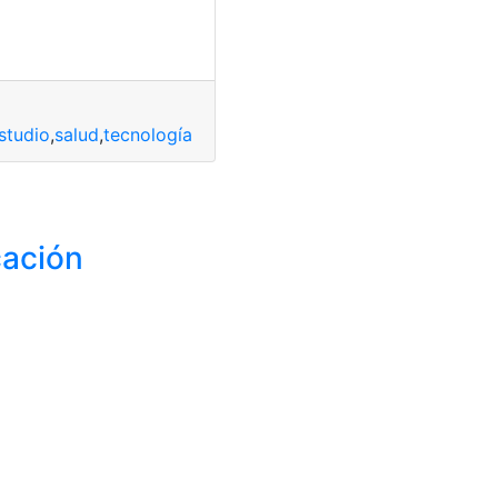
studio
,
salud
,
tecnología
cación