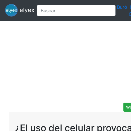
Buró
elyex
C
Wh
¿El uso del celular provoc