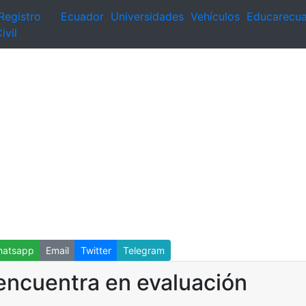
Registro
Ecuador
Universidades
Vehículos
Educarecu
ivil
atsapp
Email
Twitter
Telegram
 encuentra en evaluación