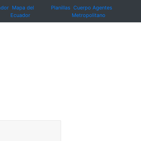
ador
Mapa del
Planillas
Cuerpo Agentes
Ecuador
Metropolitano