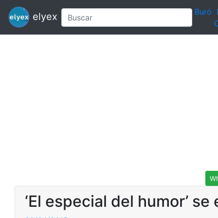
Buró
elyex
C
Wh
‘El especial del humor’ se