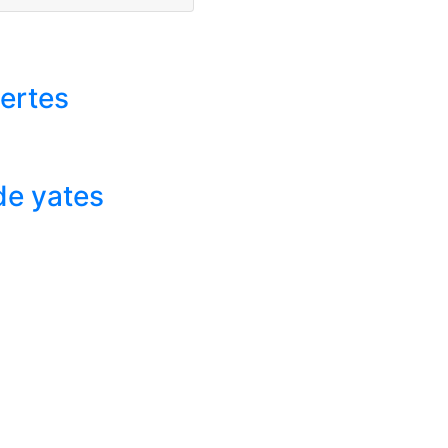
uertes
de yates