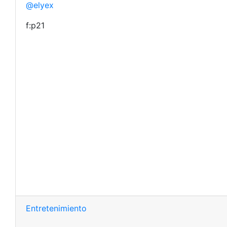
@elyex
f:p21
Entretenimiento