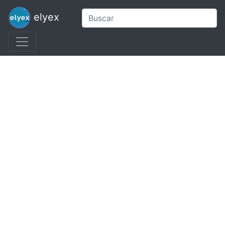
elyex