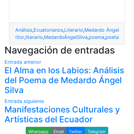
Análisis
,
Ecuatorianos
,
Literario
,
Medardo Ángel Silva
,
sis
,
escritor
,
literario
,
MedardoÁngelSilva
,
poema
,
poeta
Navegación de entradas
Entrada anterior
El Alma en los Labios: Análisis
del Poema de Medardo Ángel
Silva
Entrada siguiente
Manifestaciones Culturales y
Artísticas del Ecuador
Whatsapp
Email
Twitter
Telegram