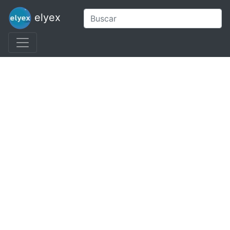
elyex