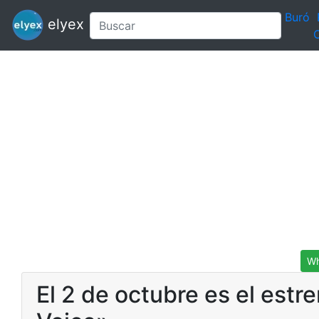
Buró
elyex
C
Wh
El 2 de octubre es el est