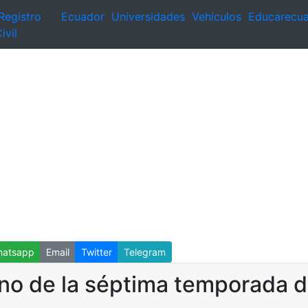
Registro
Ecuador
Universidades
Vehículos
Educarecu
ivil
atsapp
Email
Twitter
Telegram
reno de la séptima temporada 