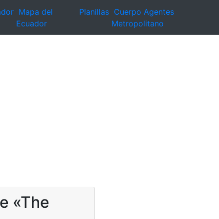
ador
Mapa del
Planillas
Cuerpo Agentes
Ecuador
Metropolitano
de «The