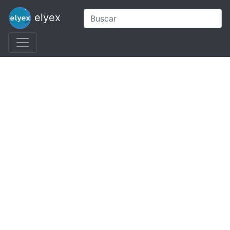
elyex