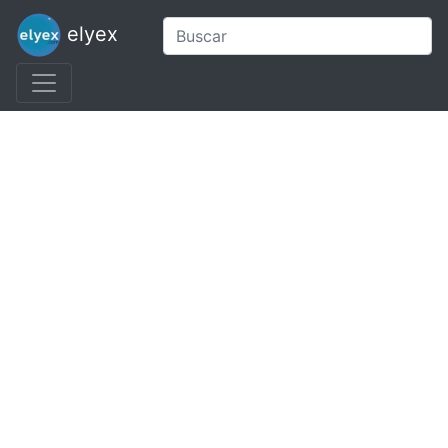
elyex