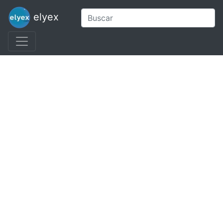
elyex