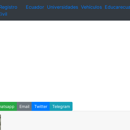
Registro
Ecuador
Universidades
Vehículos
Educarecu
ivil
atsapp
Email
Twitter
Telegram