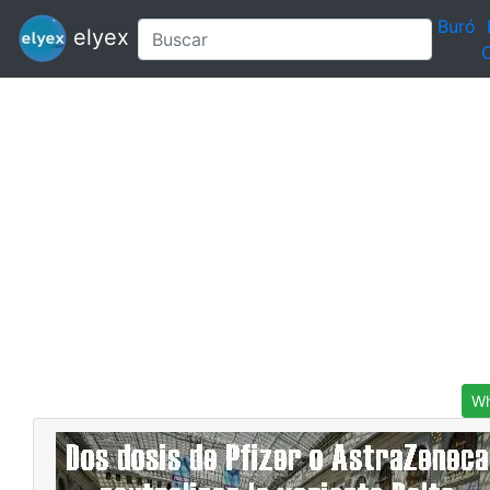
Buró
elyex
C
Wh