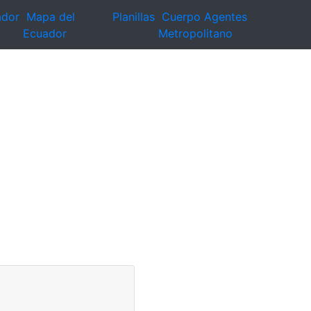
ador
Mapa del
Planillas
Cuerpo Agentes
Ecuador
Metropolitano