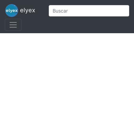
elyex