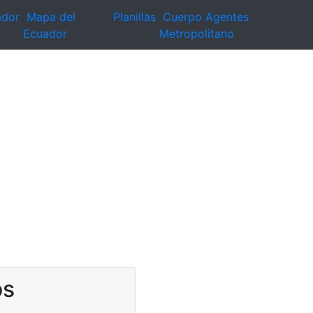
ador
Mapa del
Planillas
Cuerpo Agentes
Ecuador
Metropolitano
os