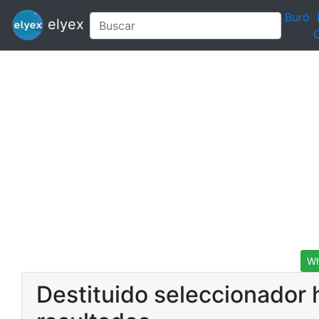
Buró
elyex
C
Wh
Destituido seleccionador 