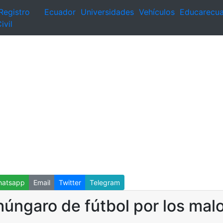
Registro
Ecuador
Universidades
Vehículos
Educarecu
ivil
atsapp
Email
Twitter
Telegram
húngaro de fútbol por los mal