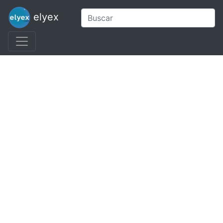
elyex