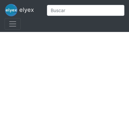
elyex