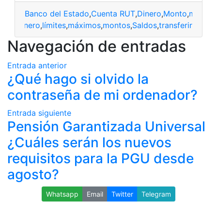
Banco del Estado
,
Cuenta RUT
,
Dinero
,
Monto
,
montos
anto
,
dinero
,
límites
,
máximos
,
montos
,
Saldos
,
transferir
Navegación de entradas
Entrada anterior
¿Qué hago si olvido la
contraseña de mi ordenador?
Entrada siguiente
Pensión Garantizada Universal
¿Cuáles serán los nuevos
requisitos para la PGU desde
agosto?
Whatsapp
Email
Twitter
Telegram