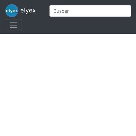
elyex