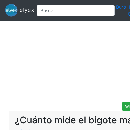
Buró
elyex
C
Wh
¿Cuánto mide el bigote m