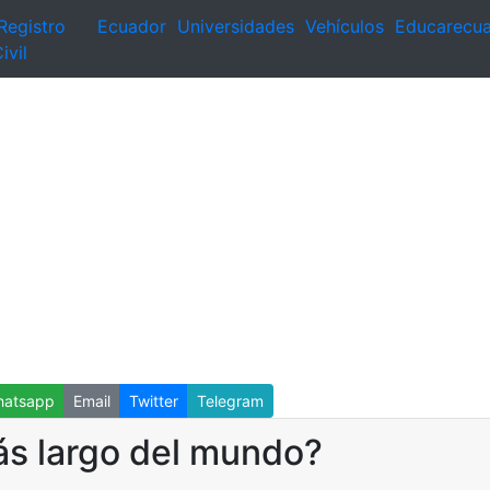
Registro
Ecuador
Universidades
Vehículos
Educarecu
ivil
atsapp
Email
Twitter
Telegram
ás largo del mundo?