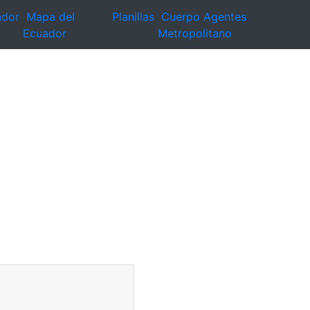
ador
Mapa del
Planillas
Cuerpo Agentes
Ecuador
Metropolitano