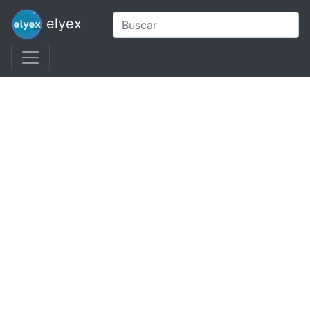
elyex