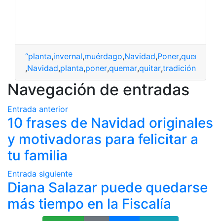
“planta
,
invernal
,
muérdago
,
Navidad
,
Poner
,
quemar
,
Qu
érdago
,
Navidad
,
planta
,
poner
,
quemar
,
quitar
,
tradición
Navegación de entradas
Entrada anterior
10 frases de Navidad originales
y motivadoras para felicitar a
tu familia
Entrada siguiente
Diana Salazar puede quedarse
más tiempo en la Fiscalía