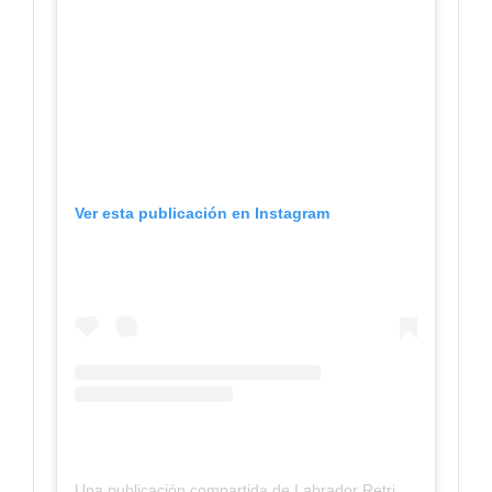
Ver esta publicación en Instagram
Una publicación compartida de Labrador Retriever Dogs🐾 (@labradors.universe)