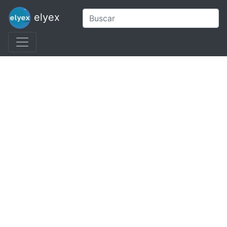
elyex