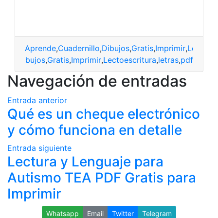
Aprende
,
Cuadernillo
,
Dibujos
,
Gratis
,
Imprimir
,
Lectoesc
nillo
,
dibujos
,
Gratis
,
Imprimir
,
Lectoescritura
,
letras
,
pdf
Navegación de entradas
Entrada anterior
Qué es un cheque electrónico
y cómo funciona en detalle
Entrada siguiente
Lectura y Lenguaje para
Autismo TEA PDF Gratis para
Imprimir
Whatsapp
Email
Twitter
Telegram