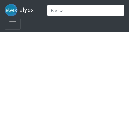
elyex