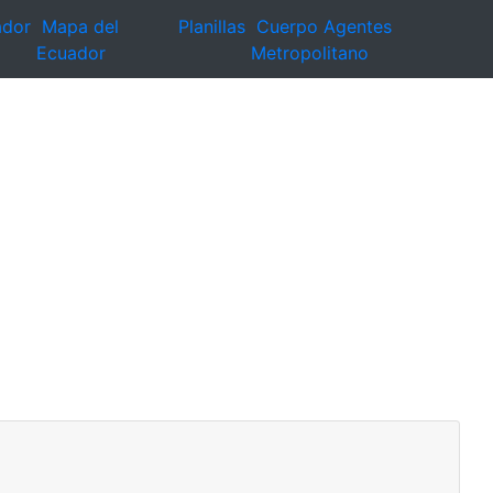
ador
Mapa del
Planillas
Cuerpo Agentes
Ecuador
Metropolitano