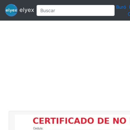
Buró
elyex
C