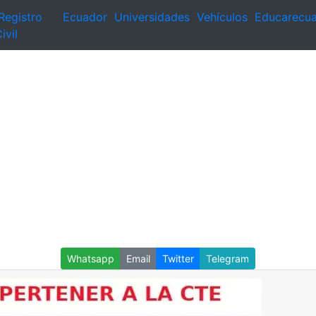
Registro
Ecuador
Universidades
Vehículos
Educarecu
ivil
Whatsapp
Email
Twitter
Telegram