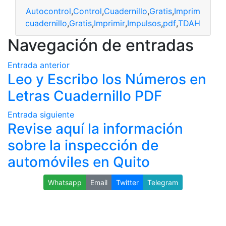
Autocontrol
,
Control
,
Cuadernillo
,
Gratis
,
Imprimir
,
Impu
ontrol
,
cuadernillo
,
Gratis
,
Imprimir
,
Impulsos
,
pdf
,
TDAH
Navegación de entradas
Entrada anterior
Leo y Escribo los Números en
Letras Cuadernillo PDF
Entrada siguiente
Revise aquí la información
sobre la inspección de
automóviles en Quito
Whatsapp
Email
Twitter
Telegram