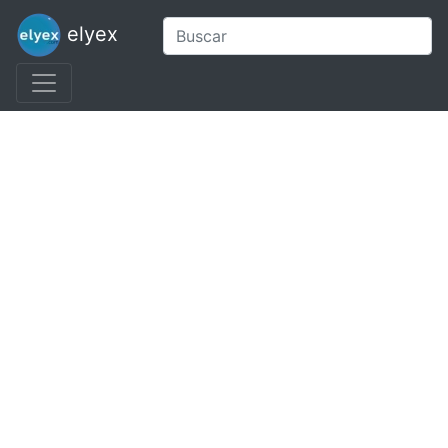
elyex