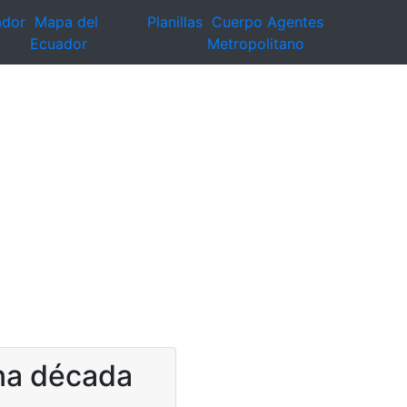
ador
Mapa del
Planillas
Cuerpo Agentes
Ecuador
Metropolitano
una década