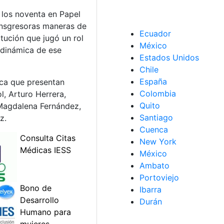
 los noventa en Papel
ransgresoras maneras de
Ecuador
itución que jugó un rol
México
a dinámica de ese
Estados Unidos
Chile
España
poca que presentan
Colombia
, Arturo Herrera,
Quito
Magdalena Fernández,
Santiago
z.
Cuenca
New York
México
Ambato
Portoviejo
Ibarra
Durán