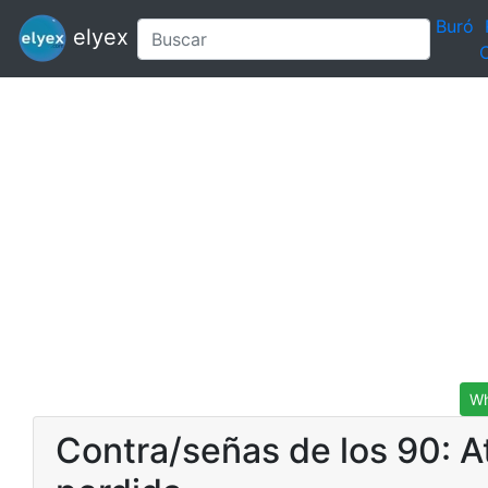
Buró
elyex
C
Wh
Contra/señas de los 90: A