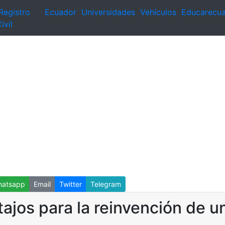
Registro
Ecuador
Universidades
Vehículos
Educarecu
ivil
atsapp
Email
Twitter
Telegram
tajos para la reinvención de 