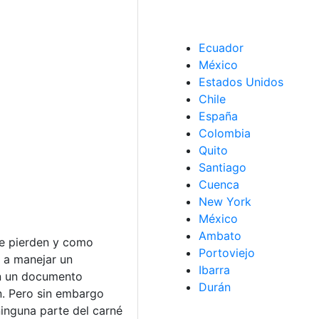
Ecuador
México
Estados Unidos
Chile
España
Colombia
Quito
Santiago
Cuenca
New York
México
Ambato
se pierden y como
Portoviejo
o a manejar un
Ibarra
son un documento
Durán
n. Pero sin embargo
ninguna parte del carné