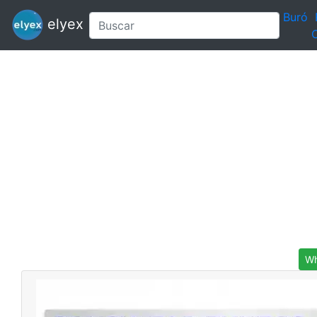
Buró
elyex
C
Wh