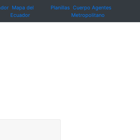
ador
Mapa del
Planillas
Cuerpo Agentes
Ecuador
Metropolitano