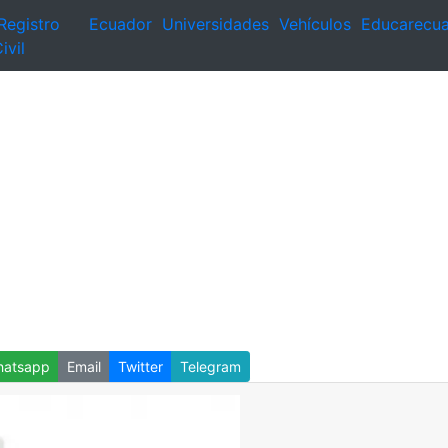
Registro
Ecuador
Universidades
Vehículos
Educarecu
ivil
atsapp
Email
Twitter
Telegram