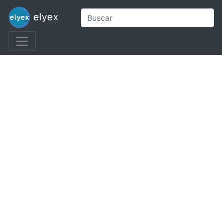
elyex