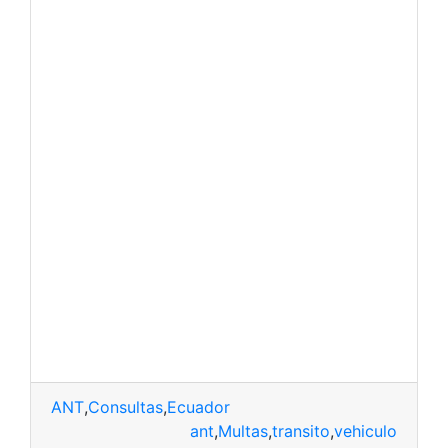
ANT
,
Consultas
,
Ecuador
ant
,
Multas
,
transito
,
vehiculo