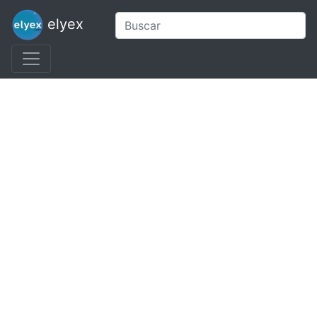
elyex