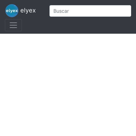
elyex