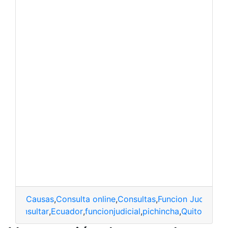
Causas
,
Consulta online
,
Consultas
,
Funcion Judicial
,
H
sas
,
Consultar
,
Ecuador
,
funcionjudicial
,
pichincha
,
Quito