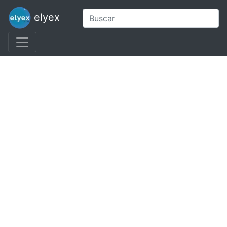
elyex