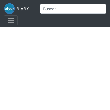
elyex