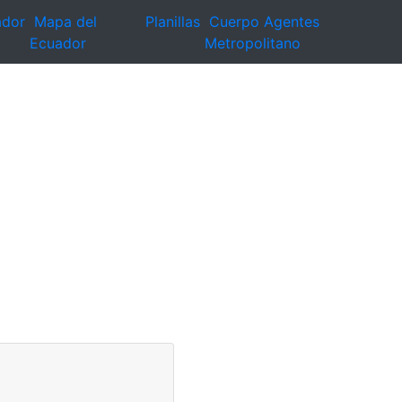
ador
Mapa del
Planillas
Cuerpo Agentes
Ecuador
Metropolitano