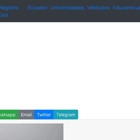
Registro
Ecuador
Universidades
Vehículos
Educarecu
ivil
atsapp
Email
Twitter
Telegram