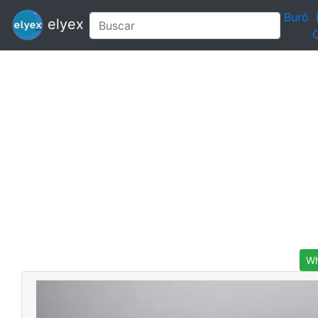
Buró
elyex
C
Wh