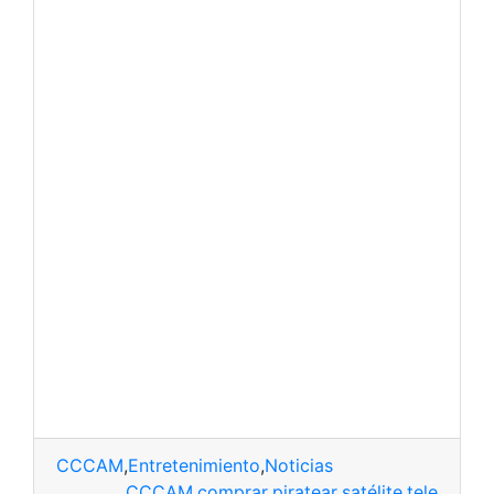
CCCAM
,
Entretenimiento
,
Noticias
CCCAM
,
comprar
,
piratear
,
satélite
,
tele