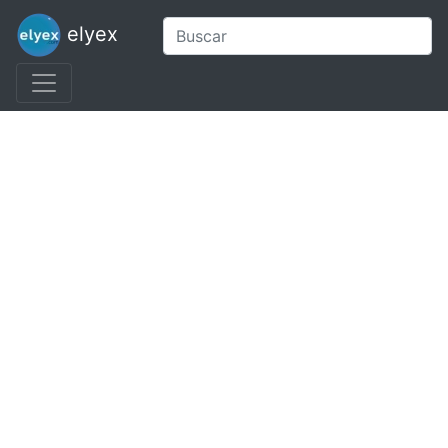
elyex