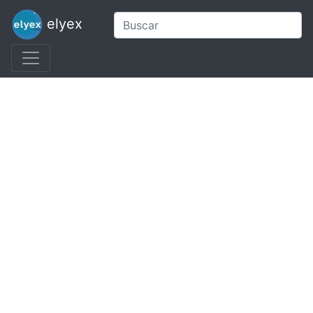
elyex