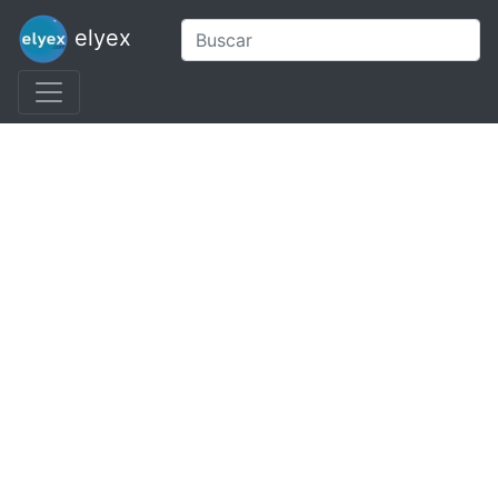
elyex