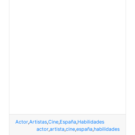
Actor
,
Artistas
,
Cine
,
España
,
Habilidades
actor
,
artista
,
cine
,
españa
,
habilidades