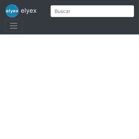
elyex