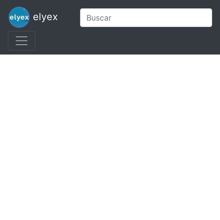
elyex