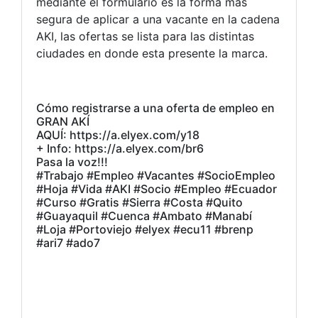
mediante el formulario es la forma más
segura de aplicar a una vacante en la cadena
AKI, las ofertas se lista para las distintas
ciudades en donde esta presente la marca.
Cómo registrarse a una oferta de empleo en
GRAN AKÍ
AQUÍ: https://a.elyex.com/y18
+ Info: https://a.elyex.com/br6
Pasa la voz!!!
#Trabajo #Empleo #Vacantes #SocioEmpleo
#Hoja #Vida #AKI #Socio #Empleo #Ecuador
#Curso #Gratis #Sierra #Costa #Quito
#Guayaquil #Cuenca #Ambato #Manabí
#Loja #Portoviejo #elyex #ecu11 #brenp
#ari7 #ado7