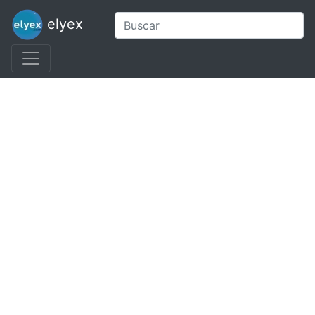
elyex