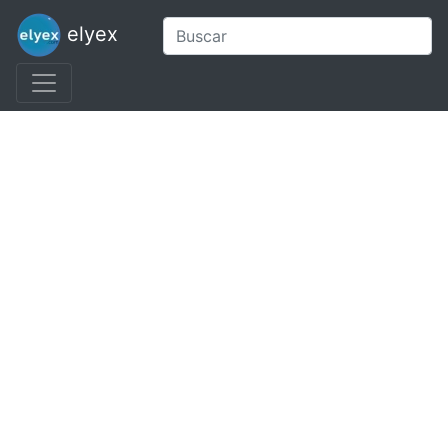
elyex