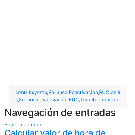
contribuyente
,
En Línea
,
Reactivación
,
RUC en línea
,
tr
buyentes
,
En Línea
,
reactivación
,
RUC
,
Tramite
,
tributario
Navegación de entradas
Entrada anterior
Calcular valor de hora de