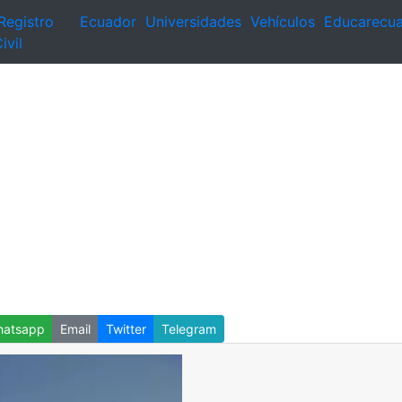
Registro
Ecuador
Universidades
Vehículos
Educarecu
ivil
atsapp
Email
Twitter
Telegram