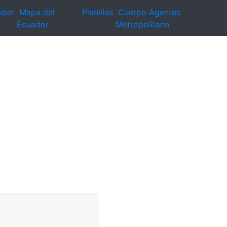
ador
Mapa del
Planillas
Cuerpo Agentes
Ecuador
Metropolitano