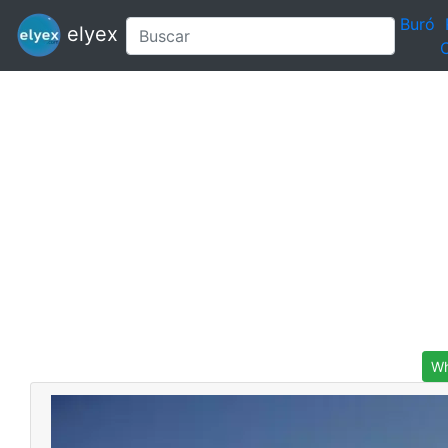
Buró
elyex
C
Wh