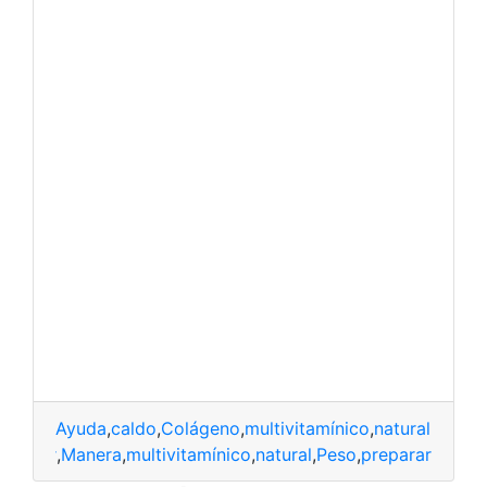
Ayuda
,
caldo
,
Colágeno
,
multivitamínico
,
natural
,
Peso
,
generar
,
Manera
,
multivitamínico
,
natural
,
Peso
,
preparar