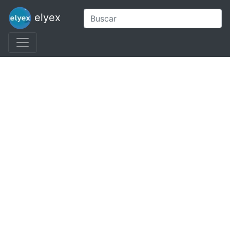
elyex