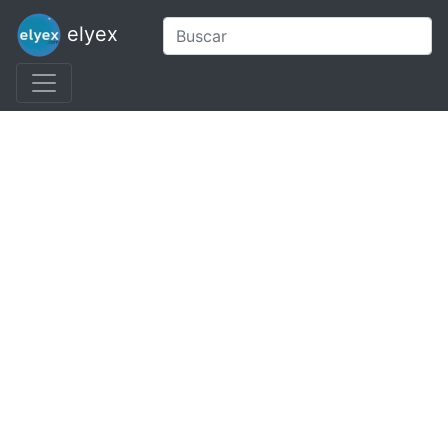
elyex