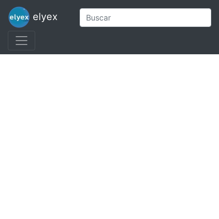
elyex