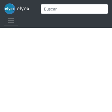
elyex