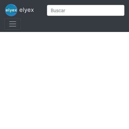
elyex