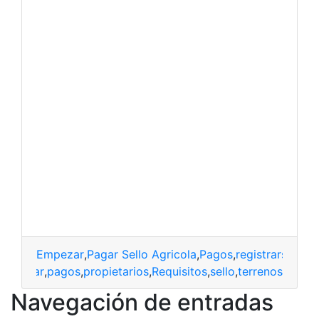
Empezar
,
Pagar Sello Agricola
,
Pagos
,
registrarse
,
Sell
os
,
Pagar
,
pagos
,
propietarios
,
Requisitos
,
sello
,
terrenos
Navegación de entradas