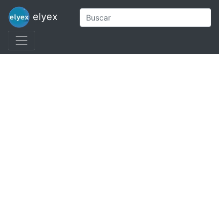
elyex