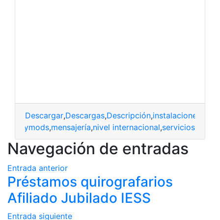
Descargar
,
Descargas
,
Descripción
,
instalaciones
,
Insta
ones
,
heymods
,
mensajería
,
nivel internacional
,
servicios
Navegación de entradas
Entrada anterior
Préstamos quirografarios
Afiliado Jubilado IESS
Entrada siguiente