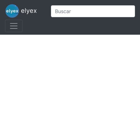
elyex